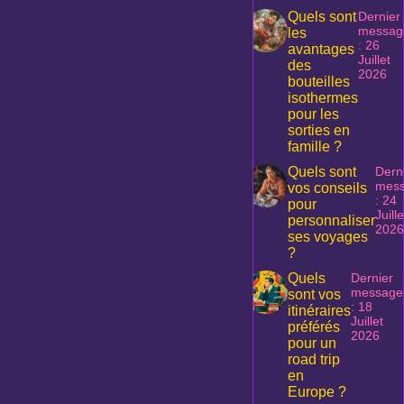
Quels sont
Dernier
messag
les
: 26
avantages
Juillet
des
2026
bouteilles
isothermes
pour les
sorties en
famille ?
Quels sont
Dern
mes
vos conseils
: 24
pour
Juille
personnaliser
2026
ses voyages
?
Quels
Dernier
message
sont vos
: 18
itinéraires
Juillet
préférés
2026
pour un
road trip
en
Europe ?