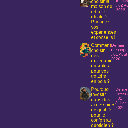
messa
choisir la
: 02 A
maison de
2026
retraite
idéale ?
Partagez
vos
expériences
et conseils !
Comment
Dernier
message
choisir
: 01 Août
des
2026
matériaux
durables
pour vos
trottoirs
en bois ?
Pourquoi
Dernie
messa
investir
: 31
dans des
Juillet
accessoires
2026
de qualité
pour le
confort au
quotidien ?