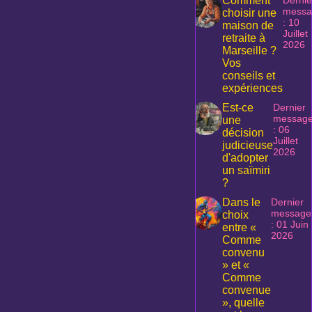
Comment
messa
choisir une
: 10
maison de
Juillet
retraite à
2026
Marseille ?
Vos
conseils et
expériences
Est-ce
Dernier
messag
une
: 06
décision
Juillet
judicieuse
2026
d'adopter
un saïmiri
?
Dans le
Dernier
message
choix
: 01 Juin
entre «
2026
Comme
convenu
» et «
Comme
convenue
», quelle