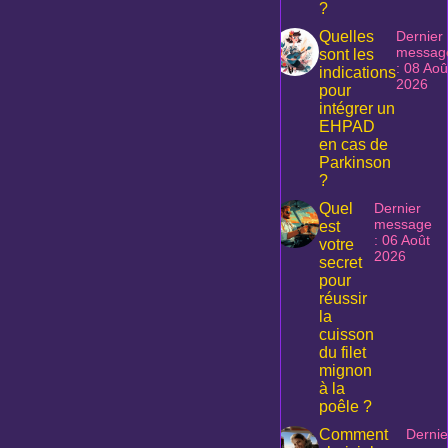
?
Quelles
Dernier
messag
sont les
: 08 Aoû
indications
2026
pour
intégrer un
EHPAD
en cas de
Parkinson
?
Quel
Dernier
message
est
: 06 Août
votre
2026
secret
pour
réussir
la
cuisson
du filet
mignon
à la
poêle ?
Comment
Dernie