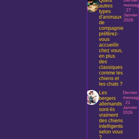
Quels
messag
autres
: 27
types
Janvier
d'animaux
2026
de
compagnie
préférez-
vous
accueillir
chez vous,
en plus
des
classiques
comme les
chiens et
les chats ?
Les
Dernier
messag
bergers
: 21
allemands
Janvier
sont-ils
2026
vraiment
des chiens
intelligents
selon vous
?