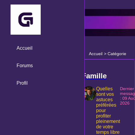
Accueil
Accueil
>
Catégorie
Forums
Famille
Profil
Quelles
Dernier
messag
sont vos
: 09 Aoû
astuces
2026
préférées
pour
profiter
pleinement
de votre
temps libre