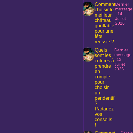
Comment
Dernier
message
choisir le
: 14
meilleur
Juillet
château
2026
gonflable
pour une
fête
réussie ?
Quels
Dernier
message
sont les
: 13
critères à
Juillet
prendre
2026
en
compte
pour
choisir
un
pendentif
?
Partagez
vos
conseils
!
Dernie