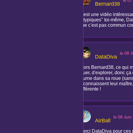
le 07
Bernard38
C'est une vidéo intéressa
"atypiques" toi-même, DataD
que c'est pas commun c
le 08 
DataDiva
Alors Bernard38, ce qui me 
jouer, d'explorer, donc ça
tourne dans sa roue (sans v
reconnaissent leur maître,
différente !
le 08 Juin
AirBall
Merci DataDiva pour ces 