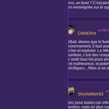
soins, un furet ? C'est plu
bien renseignée sur le suj
le 09 
DataDiva
AirBall, disons que le fur
environnement, il faut un
cacher et explorer. La liti
nourriture, c'est des croqu
les sortir tous les jours po
furet malheureux, et poten
spécifiques... Mais si on 
le
SkyWalker83
Merci pour toutes ces info
gremlins, mais en plus sy