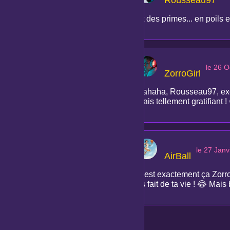
Et des primes... en poils 
le 26 
ZorroGirl
Hahaha, Rousseau97, excel
mais tellement gratifiant !
le 27 Janv
AirBall
C'est exactement ça ZorroG
as fait de ta vie ! 😂 Mai