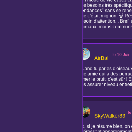
des besoins très spécifiqu
"tendances" sans se rense
que c'était mignon. 🐷 Rés
besoin d'attention... Bref
animaux, moins communs, v
le 10 Juin
AirBall
Quand tu parles d'oiseaux 
une amie qui a des perruch
aimer le bruit, c'est sûr !
pas assurer niveau entreti
le
SkyWalker83
Ok, si je résume bien, on 
intéressant apparemment)