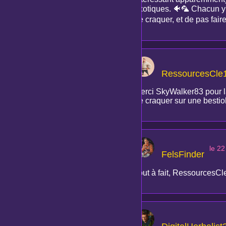
exotiques. 🐠🦜 Chacun y v
de craquer, et de pas fai
RessourcesCle
Merci SkyWalker83 pour la 
de craquer sur une bestio
le 22
FelsFinder
Tout à fait, RessourcesCle