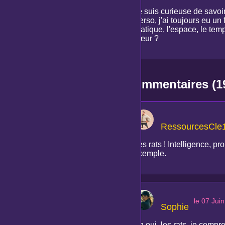
Je suis curieuse de savoi
Perso, j'ai toujours eu un 
pratique, l'espace, le tem
cœur ?
Commentaires (1
RessourcesCle
Les rats ! Intelligence, pr
exemple.
le 07 Jui
Sophie
Ah oui, les rats, je compr