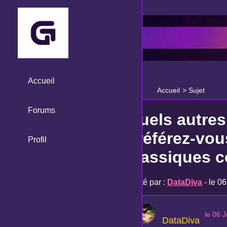
Accueil
Accueil
>
Sujet
Forums
Quels autre
préférez-vou
Profil
classiques c
Posté par :
DataDiva
- le 0
le 06 
DataDiva