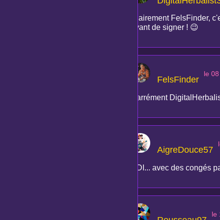
DigitalHerbalist
Clairement FelsFinder, c'
avant de signer ! 😉
le 0
FelsFinder
Carrément DigitalHerbalist
AigreDouce57
CDI... avec des congés pay
le
Rousseau97