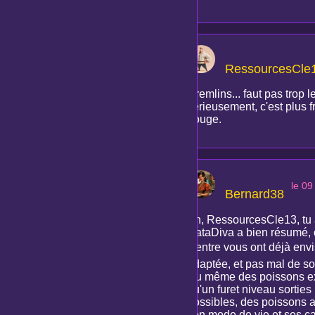
RessourcesCle
Gremlins... faut pas trop l
sérieusement, c'est plus f
bouge.
le 09
Bernard38
Ah, RessourcesCle13, tu as
DataDiva a bien résumé, c
d'entre vous ont déjà en
adaptée, et pas mal de so
Ou même des poissons exo
qu'un furet niveau sorties
possibles, des poissons au
son mode de vie et ses ca