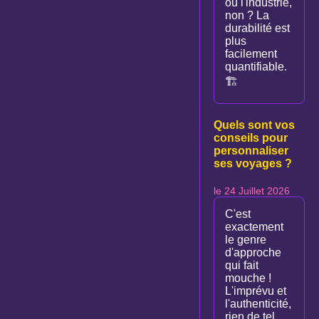
ou l'industrie,
non ? La
durabilité est
plus
facilement
quantifiable.
🏗️
Quels sont vos
conseils pour
personnaliser
ses voyages ?
le 24 Juillet 2026
C'est
exactement
le genre
d'approche
qui fait
mouche !
L'imprévu et
l'authenticité,
rien de tel