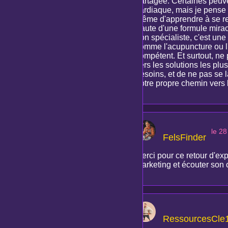
partagée. Certaines peuven
cardiaque, mais je pense q
même d'apprendre à se re
Faute d'une formule mirac
bon spécialiste, c'est un
comme l'acupuncture ou l'o
compétent. Et surtout, ne 
vers les solutions les plu
besoins, et de ne pas se l
notre propre chemin vers 
le 28
FelsFinder
Merci pour ce retour d'exp
marketing et écouter son c
RessourcesCle