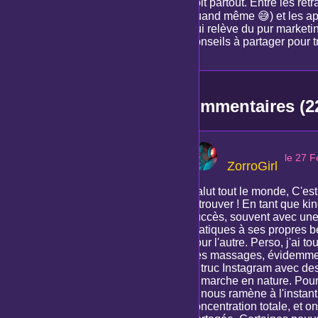
voit partout. Entre les re
quand même 😅) et les appl
qui relève du pur marketi
conseils à partager pour tr
Commentaires (2
le 27 F
ZorroGirl
Salut tout le monde, C'est
retrouver ! En tant que ki
succès, souvent avec une 
pratiques à ses propres b
pour l'autre. Perso, j'ai 
Les massages, évidemment 
le truc Instagram avec de
la marche en nature. Pour 
et nous ramène à l'instan
concentration totale, et on