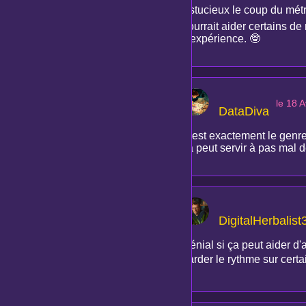
Astucieux le coup du métr
pourrait aider certains de
d'expérience. 🤓
le 18 A
DataDiva
C'est exactement le genre 
ca peut servir à pas mal 
DigitalHerbalist
Génial si ça peut aider d'
garder le rythme sur certa