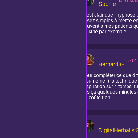
le 01 Mar
Sophie
C'est clair que l'hypnose 
assez simples à mettre en
souvent à mes patients qu
de kiné par exemple.
le 0
Bernard38
Pour compléter ce que dit 
moi-même !) la technique d
respiration sur 4 temps, t
fais ça quelques minutes e
ne coûte rien !
DigitalHerbalist