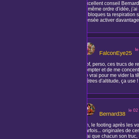
Excellent conseil Bernard3
le même ordre d'idée, j'ai
tu bloques ta respiration 
censée activer davantage 
l
FalconEye25
Bof, perso, ces trucs de r
compter et de me concentr
de vrai pour me vider la t
mètres d'altitude, ça use !
le 0
Bernard38
Ah, le footing après les v
parfois... originales de c
vrai que chacun son truc,