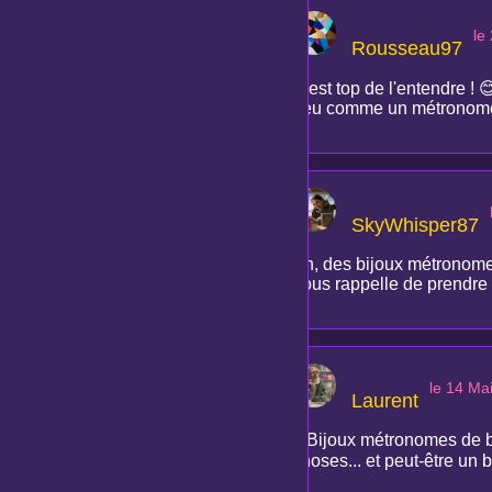
le
Rousseau97
C'est top de l'entendre ! 
peu comme un métronome 
SkyWhisper87
Ah, des bijoux métronomes
nous rappelle de prendre s
le 14 Ma
Laurent
« Bijoux métronomes de bi
choses... et peut-être un