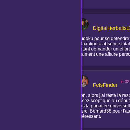
DigitalHerbalist
Sudoku pour se détendre a
relaxation = absence total
autant demander un effort 
vraiment une affaire perso
le 0
FelsFinder
Bon, alors j'ai testé la re
assez sceptique au début, 
pas la panacée universelle
Merci Bernard38 pour l'ast
intéressant.