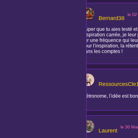
le 0
Bernard38
Super que tu aies testé et 
respiration carrée, je leu
sur une fréquence qui leu
pour l'inspiration, la réte
dans les comptes !
RessourcesCle
Métronome, l'idée est bon
le 30 Ma
Laurent