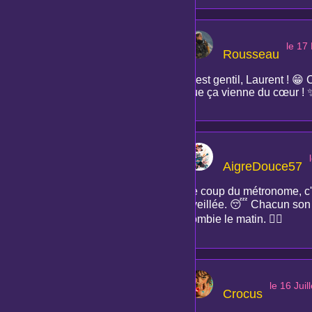
le 17
Rousseau
C'est gentil, Laurent ! 😁
que ça vienne du cœur ! 
AigreDouce57
Le coup du métronome, c'es
éveillée. 😴 Chacun son t
zombie le matin. 🧟‍♀️
le 16 Juil
Crocus