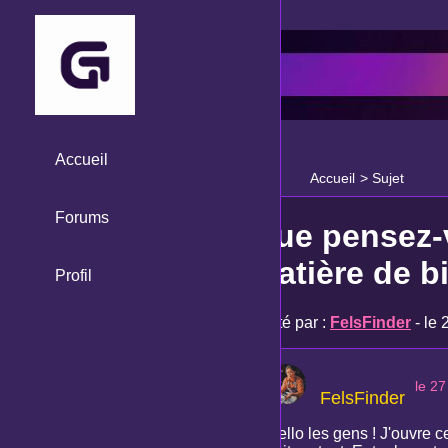
Accueil
Accueil
>
Sujet
Forums
Que pensez-
matière de bi
Profil
Posté par :
FelsFinder
- le 
le 27
FelsFinder
Hello les gens ! J'ouvre c