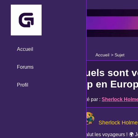
Accueil
Accueil
>
Sujet
Forums
Quels sont v
trip en Euro
Profil
Posté par :
Sherlock Holm
Sherlock Holme
Salut les voyageurs ! 🌍 