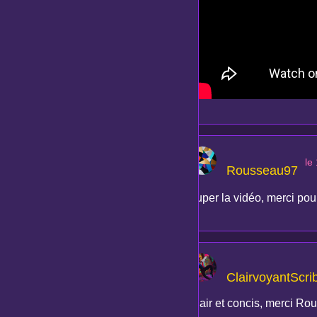
le
Rousseau97
Super la vidéo, merci pou
ClairvoyantScri
Clair et concis, merci Ro