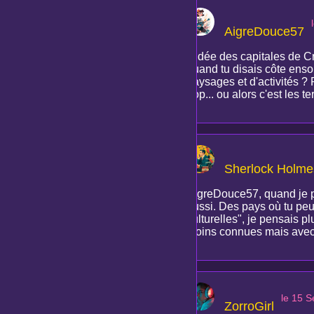
AigreDouce57
L'idée des capitales de C
quand tu disais côte enso
paysages et d'activités ? P
trop... ou alors c'est les 
Sherlock Holme
AigreDouce57, quand je par
aussi. Des pays où tu peux
culturelles", je pensais 
moins connues mais avec un 
le 15 
ZorroGirl