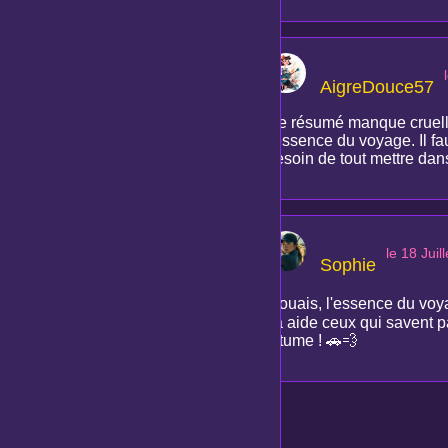
AigreDouce57
Ce résumé manque cruellem
l'essence du voyage. Il fa
besoin de tout mettre dan
le 18 Juil
Sophie
Mouais, l'essence du voyag
ça aide ceux qui savent p
bitume ! 🚗💨