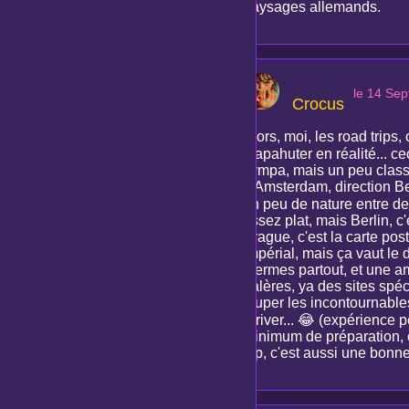
paysages allemands.
le 14 Se
Crocus
Alors, moi, les road trip
crapahuter en réalité... c
sympa, mais un peu classiq
d'Amsterdam, direction Be
un peu de nature entre d
assez plat, mais Berlin, c
Prague, c'est la carte pos
impérial, mais ça vaut le d
thermes partout, et une am
galères, ya des sites spé
louper les incontournable
arriver... 😂 (expérience 
minimum de préparation, ç
trip, c'est aussi une bonn