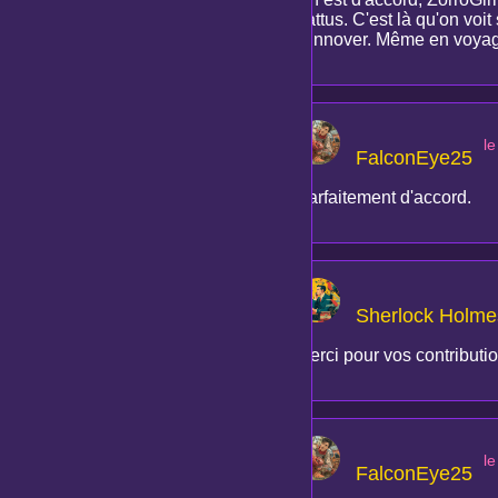
battus. C'est là qu'on voi
d'innover. Même en voyag
l
FalconEye25
Parfaitement d'accord.
Sherlock Holme
Merci pour vos contribution
l
FalconEye25