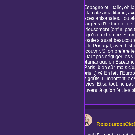
L'Espagne et l'Italie, oh 
de la côte amalfitaine, av
glaces artisanales... ou a
chargées d'histoire et de 
sérieusement (enfin, pas 
ce qu'on recherche. Si on v
Croatie a aussi beaucoup d
y a le Portugal, avec Lis
découvrir. Si on préfère l
ne faut pas négliger les 
Salamanque en Espagne. El
a Paris, bien sûr, mais c'
Paris...) 😘 En fait, l'Eur
les goûts. L'important, c'e
envies. Et surtout, ne pas 
souvent là qu'on fait les 
RessourcesCle
On est d'accord, ZorroGirl,