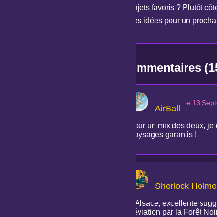
trajets favoris ? Plutôt cô
des idées pour un prochain
Commentaires (1
le 13 Sep
AirBall
Pour un mix des deux, je d
Paysages garantis !
Sherlock Holme
L'Alsace, excellente sugge
déviation par la Forêt Noir