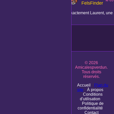
le 03
FelsFinder
Exactement Laurent, une ap
© 2026
Amicalespverdun.
Tous droits
réservés.
Accueil
Plan du
site
À propos
Conditions
d'utilisation
Politique de
confidentialité
Contact