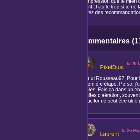
l'impression que le mien 
qu'il chauffe trop si je ne
avez des recommandations s
Commentaires (1
le 25 
PixelDust
Salut Rousseau97, Pour le
première étape. Perso, j'
pales. Fais ça dans un end
grilles d'aération, souvent
cruciforme peut être utile
le 26 Ma
Laurent