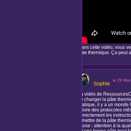
Dans cette vidéo, vous ver
pâte thermique. Ça peut 
le 29 Mar
Sophie
La vidéo de RessourcesCle
de changer la pâte thermiq
pratique, il y a un monde
suivre des protocoles mê
correctement les instructi
remettre de la pâte thermi
chose : attention à la qua
qu'une bonne pâte peut fa