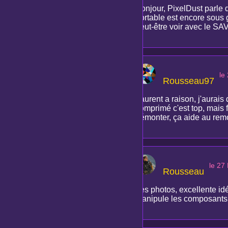
Bonjour, PixelDust parle 
portable est encore sous gar
peut-être voir avec le SAV
le
Rousseau97
Laurent a raison, j'aurais d
comprimé c'est top, mais f
démonter, ça aide au rem
le 27
Rousseau
Les photos, excellente idée
manipule les composants. U