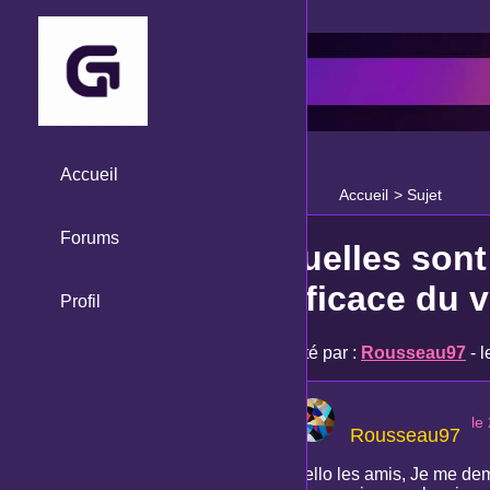
Accueil
Accueil
>
Sujet
Forums
Quelles sont
efficace du v
Profil
Posté par :
Rousseau97
- 
le
Rousseau97
Hello les amis, Je me dem