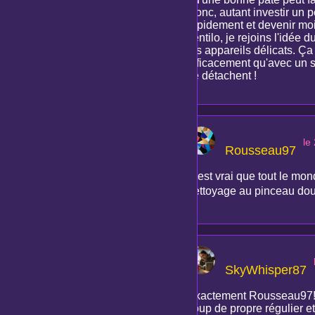
Donc, autant investir un
rapidement et devenir moin
ventilo, je rejoins l'idée
les appareils délicats. Ça
efficacement qu'avec un s
se détachent !
le
Rousseau97
C'est vrai que tout le mo
nettoyage au pinceau doux
SkyWhisper87
Exactement Rousseau97! C
coup de propre régulier et 