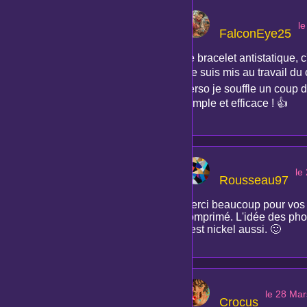
l
FalconEye25
Le bracelet antistatique, c
me suis mis au travail du 
perso je souffle un coup d
Simple et efficace ! 👍
le
Rousseau97
Merci beaucoup pour vos co
comprimé. L'idée des phot
c'est nickel aussi. 🙂
le 28 Ma
Crocus