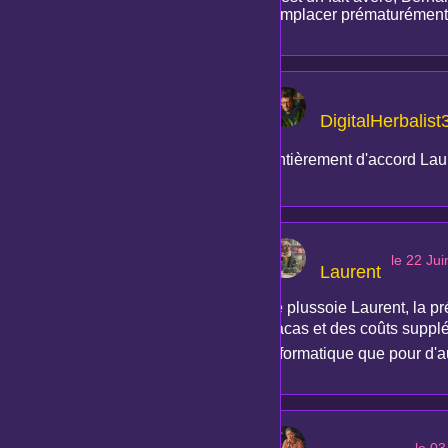
remplacer prématurément
DigitalHerbalist
Entièrement d'accord Laure
le 22 Ju
Laurent
Je plussoie Laurent, la p
tracas et des coûts suppl
informatique que pour d'a