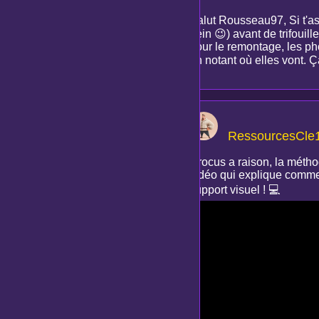
Salut Rousseau97, Si t'as
hein 😉) avant de trifouill
pour le remontage, les phot
en notant où elles vont. Ça
RessourcesCle
Crocus a raison, la métho
vidéo qui explique commen
support visuel ! 💻