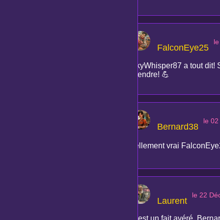
l
FalconEye25
SkyWhisper87 a tout dit! S
prendre! 💪
le 0
Bernard38
Tellement vrai FalconEye2
le 22 D
Laurent
C'est un fait avéré, Bern