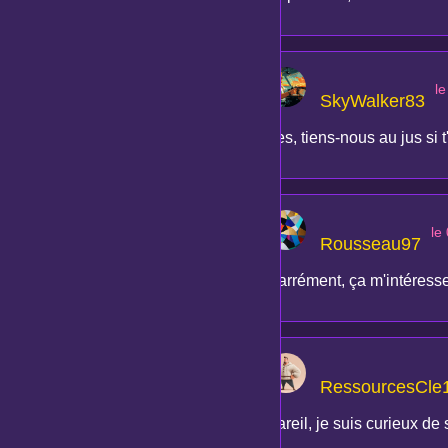
l
SkyWalker83
Yes, tiens-nous au jus si 
le
Rousseau97
Carrément, ça m'intéresse 
RessourcesCle
Pareil, je suis curieux de