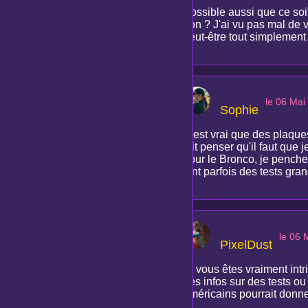
Possible aussi que ce soi
non ? J'ai vu pas mal de 
peut-être tout simplement
le 06 Mai
Sophie
C'est vrai que des plaques
fait penser qu'il faut que 
pour le Bronco, je penche
font parfois des tests gra
le 06 
PixelDust
Si vous êtes vraiment int
des infos sur des tests ou
américains pourrait donner