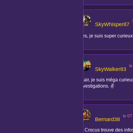
SkyWhisper87
Yes, je suis super curieux
l
SkyWalker83
Clair, je suis méga curieu
investigations. ✌️
le 0
Bernard38
Si Crocus trouve des infos