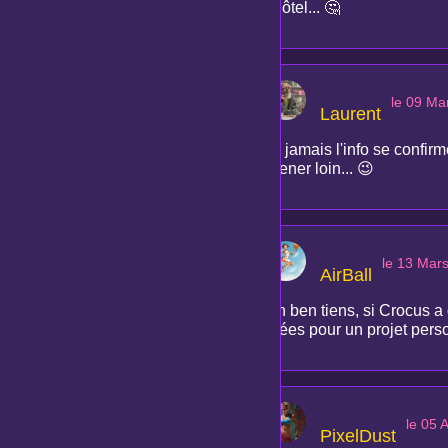
l'hôtel... 🤔
le 09 Ma
Laurent
Si jamais l'info se confirm
mener loin... 😉
le 13 Mar
AirBall
Ah ben tiens, si Crocus a
idées pour un projet perso
le 05 
PixelDust