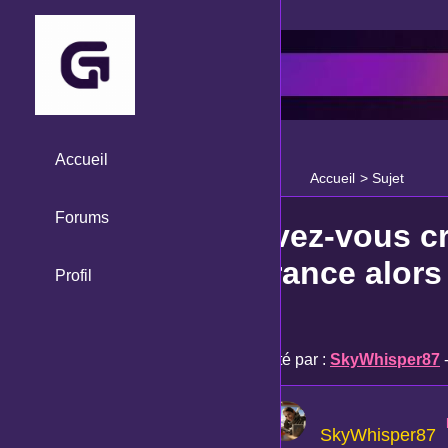
Accueil
Accueil
>
Sujet
Forums
Avez-vous c
France alors 
Profil
?
Posté par :
SkyWhisper87
-
SkyWhisper87