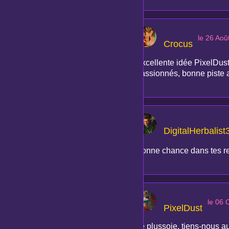
le 26 Aoû
Crocus
Excellente idée PixelDust 
passionnés, bonne piste a
DigitalHerbalist
Bonne chance dans tes rec
le 06 
PixelDust
Je plussoie, tiens-nous au