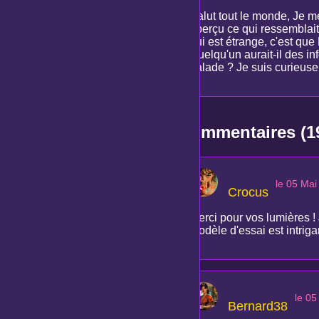
Salut tout le monde, Je m
aperçu ce qui ressemblait
qui est étrange, c'est que
Quelqu'un aurait-il des in
balade ? Je suis curieuse 
Commentaires (1
le 05 Mai
Crocus
Merci pour vos lumières ! 
modèle d'essai est intrigan
le 05
Bernard38