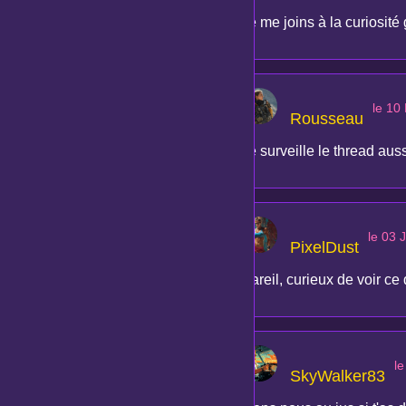
Je me joins à la curiosité
le 10
Rousseau
Je surveille le thread auss
le 03 J
PixelDust
Pareil, curieux de voir ce 
le
SkyWalker83